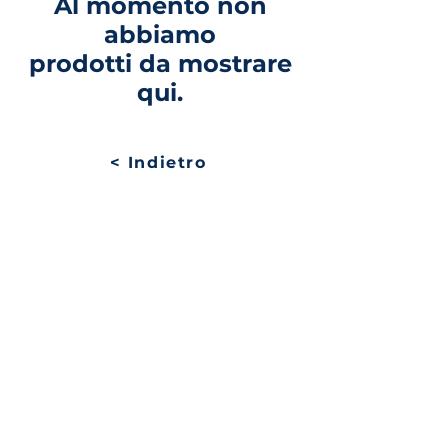
Al momento non
abbiamo
prodotti da mostrare
qui.
< Indietro
Piano del sito
Avenue de Longemalle 9,
Indirizzo
CH - 1020 Renens
Svizzera
Contatto
Contact@motiontech.ch